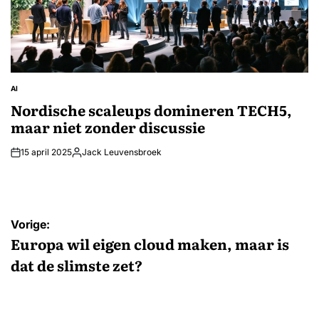
AI
GEPLAATST
IN
Nordische scaleups domineren TECH5,
maar niet zonder discussie
15 april 2025
Jack Leuvensbroek
Geplaatst
door
Bericht
Vorige:
navigatie
Europa wil eigen cloud maken, maar is
dat de slimste zet?