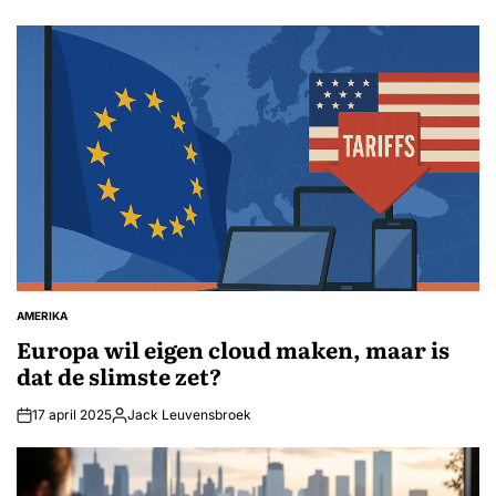
AMERIKA
GEPLAATST
IN
Europa wil eigen cloud maken, maar is
dat de slimste zet?
17 april 2025
Jack Leuvensbroek
Geplaatst
door