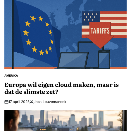
AMERIKA
GEPLAATST
IN
Europa wil eigen cloud maken, maar is
dat de slimste zet?
17 april 2025
Jack Leuvensbroek
Geplaatst
door