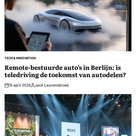
TECH & INNOVATION
GEPLAATST
IN
Remote-bestuurde auto’s in Berlijn: is
teledriving de toekomst van autodelen?
15 april 2025
Jack Leuvensbroek
Geplaatst
door