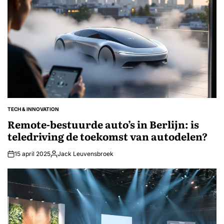
TECH & INNOVATION
GEPLAATST
IN
Remote-bestuurde auto’s in Berlijn: is
teledriving de toekomst van autodelen?
15 april 2025
Jack Leuvensbroek
Geplaatst
door