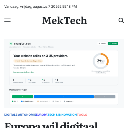
Ga
Vandaag: vrijdag, augustus 7 2026
2
:
55
:
19
PM
naar
MekTech
de
inhoud
DIGITALE AUTONOMIE
EUROPA
TECH & INNOVATION
TOOLS
GEPLAATST
Europa wil digitaal
IN