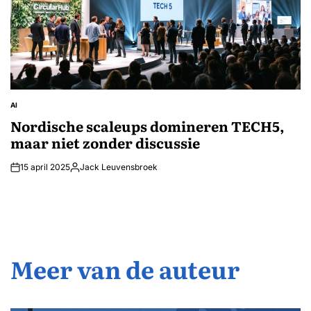
AI
GEPLAATST
IN
Nordische scaleups domineren TECH5,
maar niet zonder discussie
15 april 2025
Jack Leuvensbroek
Geplaatst
door
Meer van de auteur