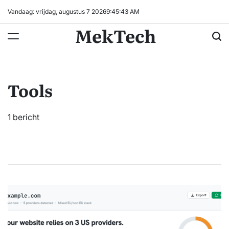
Ga
Vandaag: vrijdag, augustus 7 2026
9
:
45
:
43
AM
naar
MekTech
de
inhoud
Tools
1 bericht