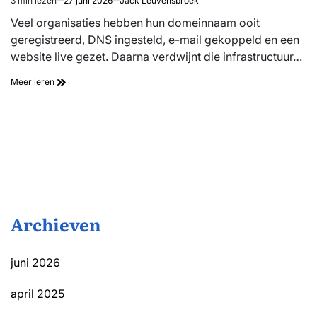
3 min lezen
27 juni 2026
Jack Leuvensbroek
Geschatte
leestijd
Veel organisaties hebben hun domeinnaam ooit
geregistreerd, DNS ingesteld, e-mail gekoppeld en een
website live gezet. Daarna verdwijnt die infrastructuur…
Meer leren
Archieven
juni 2026
april 2025