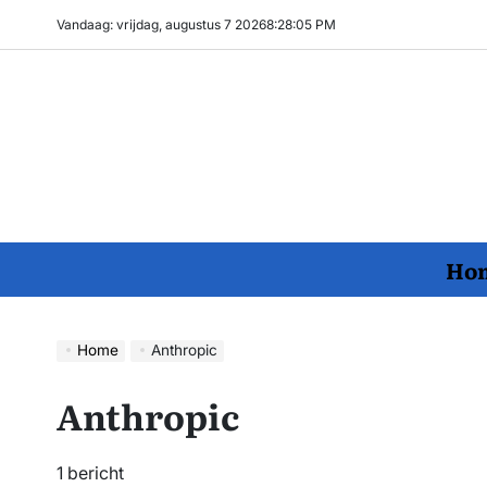
Ga
Vandaag: vrijdag, augustus 7 2026
8
:
28
:
06
PM
naar
de
inhoud
Ho
Home
Anthropic
Anthropic
1 bericht