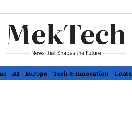
MekTech
News that Shapes the Future
me
AI
Europa
Tech & Innovation
Conta