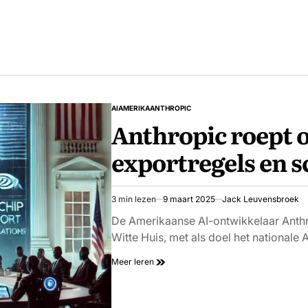
AI
AMERIKA
ANTHROPIC
GEPLAATST
Anthropic roept o
IN
exportregels en s
3 min lezen
9 maart 2025
Jack Leuvensbroek
Geschatte
leestijd
De Amerikaanse AI-ontwikkelaar Anthr
Witte Huis, met als doel het nationale
Meer leren