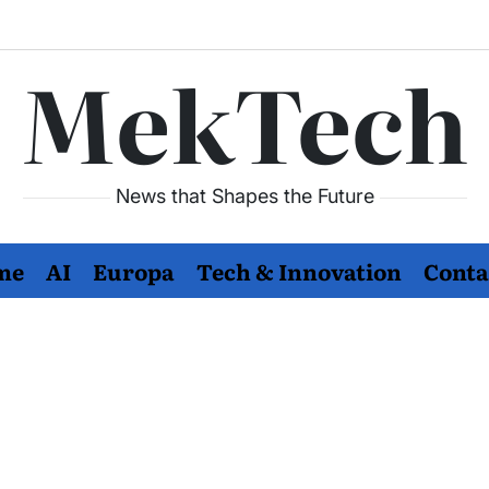
MekTech
News that Shapes the Future
me
AI
Europa
Tech & Innovation
Conta