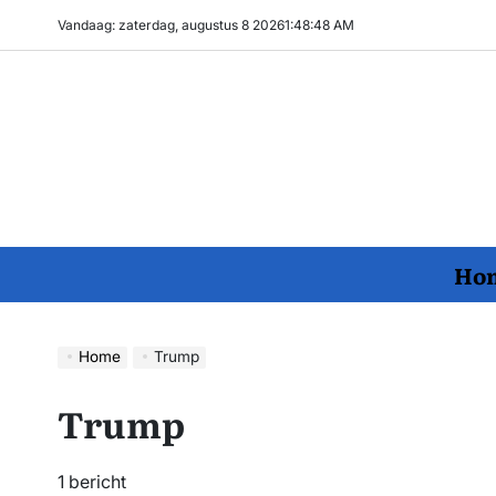
Ga
Vandaag: zaterdag, augustus 8 2026
1
:
48
:
49
AM
naar
de
inhoud
Ho
Home
Trump
Trump
1 bericht