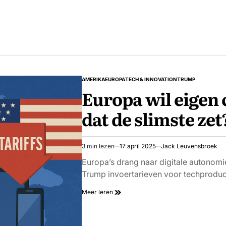
AMERIKA
EUROPA
TECH & INNOVATION
TRUMP
GEPLAATST
Europa wil eigen
IN
dat de slimste zet
3 min lezen
17 april 2025
Jack Leuvensbroek
Geschatte
leestijd
Europa’s drang naar digitale autonomi
Trump invoertarieven voor techproduc
Meer leren