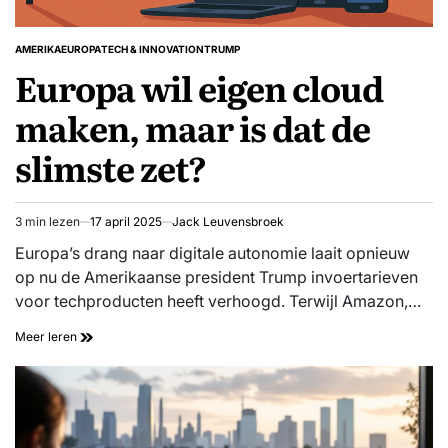
AMERIKA
EUROPA
TECH & INNOVATION
TRUMP
GEPLAATST
Europa wil eigen cloud
IN
maken, maar is dat de
slimste zet?
3 min lezen
17 april 2025
Jack Leuvensbroek
Geschatte
leestijd
Europa’s drang naar digitale autonomie laait opnieuw
op nu de Amerikaanse president Trump invoertarieven
voor techproducten heeft verhoogd. Terwijl Amazon,…
Meer leren