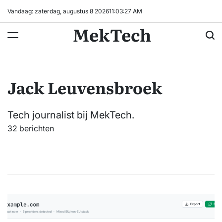
Ga
Vandaag: zaterdag, augustus 8 2026
11
:
03
:
28
AM
naar
MekTech
de
inhoud
Jack Leuvensbroek
Tech journalist bij MekTech.
32 berichten