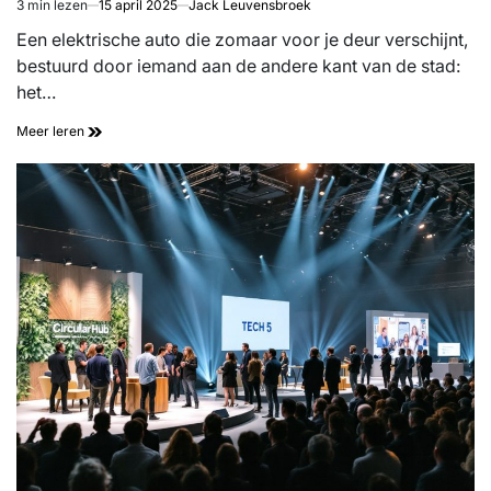
3 min lezen
15 april 2025
Jack Leuvensbroek
Geschatte
leestijd
Een elektrische auto die zomaar voor je deur verschijnt,
bestuurd door iemand aan de andere kant van de stad:
het…
Meer leren