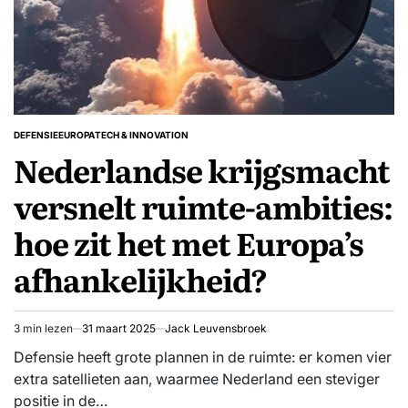
DEFENSIE
EUROPA
TECH & INNOVATION
GEPLAATST
Nederlandse krijgsmacht
IN
versnelt ruimte-ambities:
hoe zit het met Europa’s
afhankelijkheid?
3 min lezen
31 maart 2025
Jack Leuvensbroek
Geschatte
leestijd
Defensie heeft grote plannen in de ruimte: er komen vier
extra satellieten aan, waarmee Nederland een steviger
positie in de…