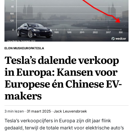
ELON MUSK
EUROPA
TESLA
GEPLAATST
Tesla’s dalende verkoop
IN
in Europa: Kansen voor
Europese én Chinese EV-
makers
3 min lezen
31 maart 2025
Jack Leuvensbroek
Geschatte
leestijd
Tesla’s verkoopcijfers in Europa zijn dit jaar flink
gedaald, terwijl de totale markt voor elektrische auto’s