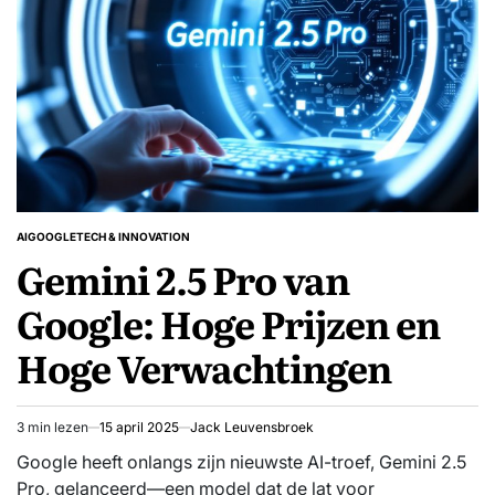
AI
GOOGLE
TECH & INNOVATION
GEPLAATST
Gemini 2.5 Pro van
IN
Google: Hoge Prijzen en
Hoge Verwachtingen
3 min lezen
15 april 2025
Jack Leuvensbroek
Geschatte
leestijd
Google heeft onlangs zijn nieuwste AI-troef, Gemini 2.5
Pro, gelanceerd—een model dat de lat voor