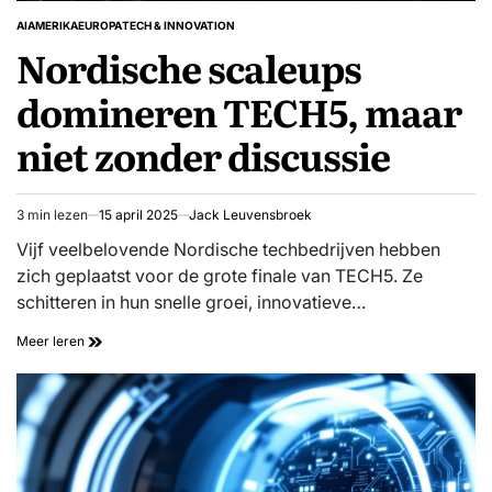
AI
AMERIKA
EUROPA
TECH & INNOVATION
GEPLAATST
Nordische scaleups
IN
domineren TECH5, maar
niet zonder discussie
3 min lezen
15 april 2025
Jack Leuvensbroek
Geschatte
leestijd
Vijf veelbelovende Nordische techbedrijven hebben
zich geplaatst voor de grote finale van TECH5. Ze
schitteren in hun snelle groei, innovatieve…
Meer leren