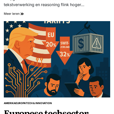
tekstverwerking en reasoning flink hoger…
Meer leren
AMERIKA
EUROPA
TECH & INNOVATION
GEPLAATST
Europese techsector
IN