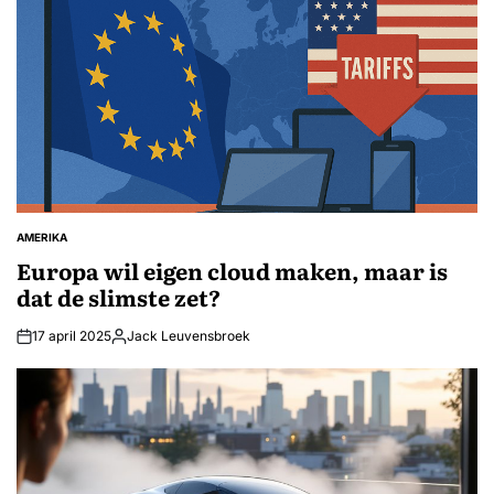
AMERIKA
GEPLAATST
IN
Europa wil eigen cloud maken, maar is
dat de slimste zet?
17 april 2025
Jack Leuvensbroek
Geplaatst
door