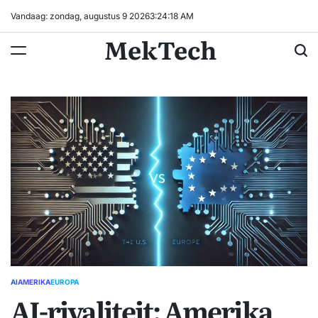
Ga
Vandaag: zondag, augustus 9 2026
3
:
24
:
19
AM
naar
MekTech
de
inhoud
AI
AMERIKA
EUROPA
GEPLAATST
AI-rivaliteit: Amerika
IN