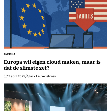
AMERIKA
GEPLAATST
IN
Europa wil eigen cloud maken, maar is
dat de slimste zet?
17 april 2025
Jack Leuvensbroek
Geplaatst
door