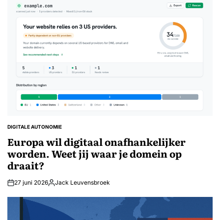
DIGITALE AUTONOMIE
GEPLAATST
IN
Europa wil digitaal onafhankelijker
worden. Weet jij waar je domein op
draait?
27 juni 2026
Jack Leuvensbroek
Geplaatst
door