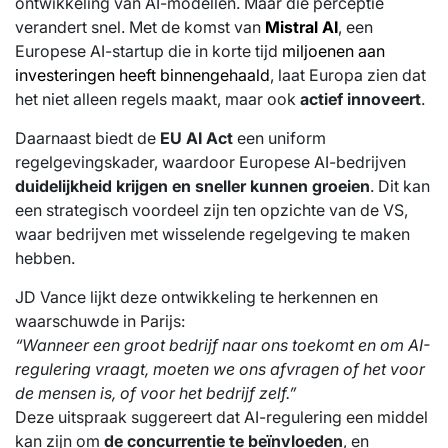
ontwikkeling van AI-modellen. Maar die perceptie
verandert snel. Met de komst van
Mistral AI
, een
Europese AI-startup die in korte tijd
miljoenen aan
investeringen heeft binnengehaald
, laat Europa zien dat
het niet alleen regels maakt, maar ook
actief innoveert
.
Daarnaast biedt de
EU AI Act
een uniform
regelgevingskader, waardoor Europese AI-bedrijven
duidelijkheid krijgen en sneller kunnen groeien
. Dit kan
een strategisch voordeel zijn ten opzichte van de VS,
waar bedrijven met wisselende regelgeving te maken
hebben.
JD Vance lijkt deze ontwikkeling te herkennen en
waarschuwde in Parijs:
“Wanneer een groot bedrijf naar ons toekomt en om AI-
regulering vraagt, moeten we ons afvragen of het voor
de mensen is, of voor het bedrijf zelf.”
Deze uitspraak suggereert dat AI-regulering een middel
kan zijn om
de concurrentie te beïnvloeden
, en