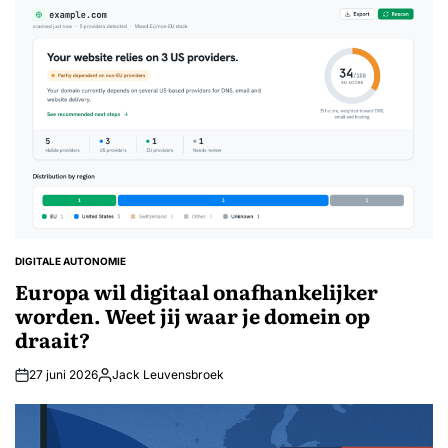
DIGITALE AUTONOMIE
GEPLAATST
IN
Europa wil digitaal onafhankelijker
worden. Weet jij waar je domein op
draait?
27 juni 2026
Jack Leuvensbroek
Geplaatst
door