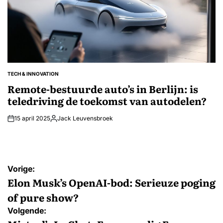
TECH & INNOVATION
GEPLAATST
IN
Remote-bestuurde auto’s in Berlijn: is
teledriving de toekomst van autodelen?
15 april 2025
Jack Leuvensbroek
Geplaatst
door
Bericht
Vorige:
navigatie
Elon Musk’s OpenAI-bod: Serieuze poging
of pure show?
Volgende: