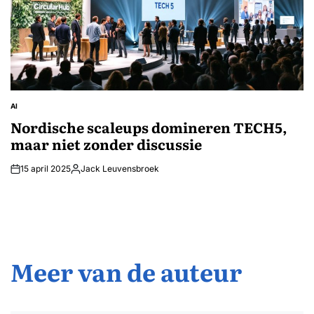
AI
GEPLAATST
IN
Nordische scaleups domineren TECH5,
maar niet zonder discussie
15 april 2025
Jack Leuvensbroek
Geplaatst
door
Meer van de auteur