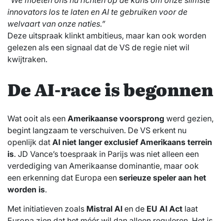
innovators los te laten en AI te gebruiken voor de
welvaart van onze naties.”
Deze uitspraak klinkt ambitieus, maar kan ook worden
gelezen als een signaal dat de VS de regie niet wil
kwijtraken.
De AI-race is begonnen
Wat ooit als een
Amerikaanse voorsprong
werd gezien,
begint langzaam te verschuiven. De VS erkent nu
openlijk dat
AI niet langer exclusief Amerikaans terrein
is
. JD Vance’s toespraak in Parijs was niet alleen een
verdediging van Amerikaanse dominantie, maar ook
een erkenning dat Europa een
serieuze speler aan het
worden is
.
Met initiatieven zoals
Mistral AI
en de
EU AI Act
laat
Europa zien dat het méér wil dan alleen reguleren. Het is