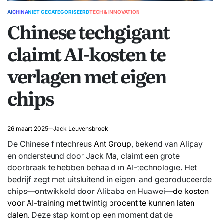
AI
CHINA
NIET GECATEGORISEERD
TECH & INNOVATION
GEPLAATST
Chinese techgigant
IN
claimt AI-kosten te
verlagen met eigen
chips
26 maart 2025
Jack Leuvensbroek
De Chinese fintechreus
Ant Group
, bekend van Alipay
en ondersteund door Jack Ma, claimt een grote
doorbraak te hebben behaald in AI-technologie. Het
bedrijf zegt met uitsluitend in eigen land geproduceerde
chips—ontwikkeld door Alibaba en Huawei—
de kosten
voor AI-training met twintig procent te kunnen laten
dalen
. Deze stap komt op een moment dat de