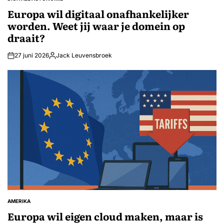
GEPLAATST
IN
Europa wil digitaal onafhankelijker
worden. Weet jij waar je domein op
draait?
27 juni 2026
Jack Leuvensbroek
Geplaatst
door
AMERIKA
GEPLAATST
IN
Europa wil eigen cloud maken, maar is