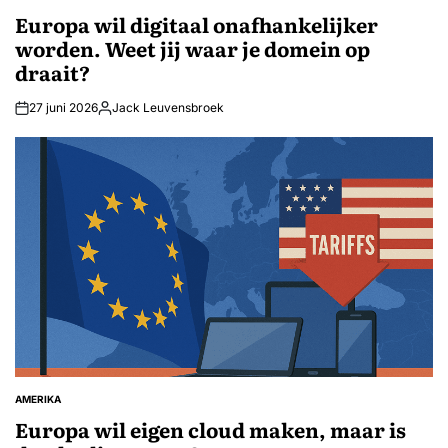
IN
Europa wil digitaal onafhankelijker
worden. Weet jij waar je domein op
draait?
27 juni 2026
Jack Leuvensbroek
Geplaatst
door
AMERIKA
GEPLAATST
IN
Europa wil eigen cloud maken, maar is