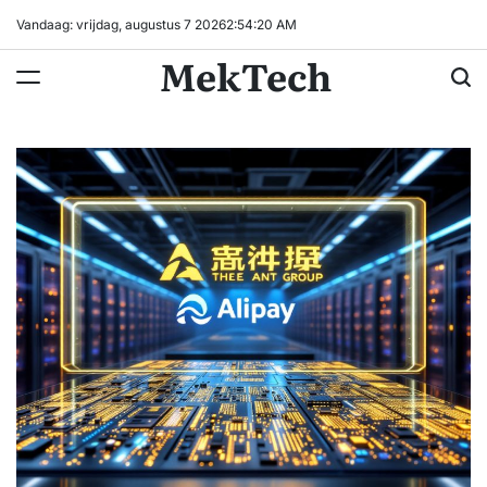
Ga
Vandaag: vrijdag, augustus 7 2026
2
:
54
:
20
AM
naar
MekTech
de
inhoud