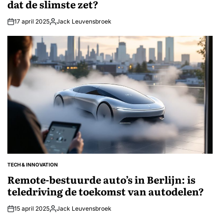
dat de slimste zet?
17 april 2025
Jack Leuvensbroek
Geplaatst
door
TECH & INNOVATION
GEPLAATST
IN
Remote-bestuurde auto’s in Berlijn: is
teledriving de toekomst van autodelen?
15 april 2025
Jack Leuvensbroek
Geplaatst