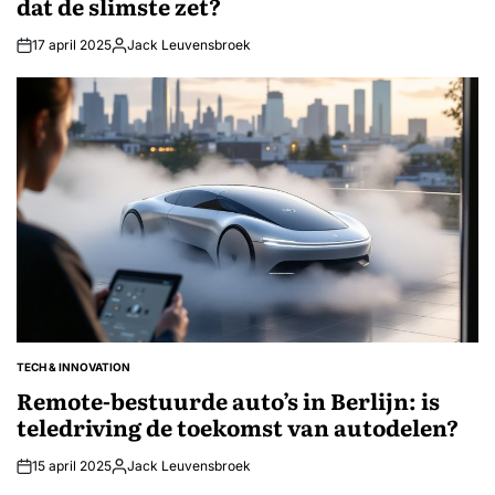
dat de slimste zet?
17 april 2025
Jack Leuvensbroek
Geplaatst
door
TECH & INNOVATION
GEPLAATST
IN
Remote-bestuurde auto’s in Berlijn: is
teledriving de toekomst van autodelen?
15 april 2025
Jack Leuvensbroek
Geplaatst
door