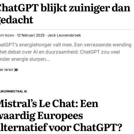
hatGPT blijkt zuiniger dan
gedacht
in lezen
12 februari 2025
Jack Leuvensbroek
schatte
stijd
atGPT’s energiehonger valt mee. Een verrassende wending
 het debat over AI en duurzaamheid: ChatGPT zou veel
nder energie slurpen…
er leren
UROPA
MISTRAL AI
PLAATST
istral’s Le Chat: Een
waardig Europees
lternatief voor ChatGPT?