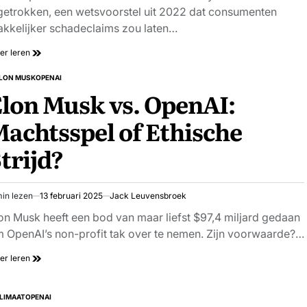
getrokken, een wetsvoorstel uit 2022 dat consumenten
kkelijker schadeclaims zou laten…
er leren
LON MUSK
OPENAI
PLAATST
lon Musk vs. OpenAI:
achtsspel of Ethische
trijd?
in lezen
13 februari 2025
Jack Leuvensbroek
schatte
stijd
on Musk heeft een bod van maar liefst $97,4 miljard gedaan
 OpenAI’s non-profit tak over te nemen. Zijn voorwaarde?…
er leren
LIMAAT
OPENAI
PLAATST