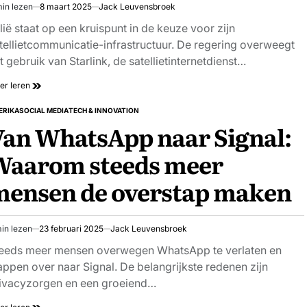
in lezen
8 maart 2025
Jack Leuvensbroek
schatte
stijd
alië staat op een kruispunt in de keuze voor zijn
tellietcommunicatie-infrastructuur. De regering overweegt
t gebruik van Starlink, de satellietinternetdienst…
er leren
ERIKA
SOCIAL MEDIA
TECH & INNOVATION
PLAATST
an WhatsApp naar Signal:
Waarom steeds meer
mensen de overstap maken
in lezen
23 februari 2025
Jack Leuvensbroek
schatte
stijd
eeds meer mensen overwegen WhatsApp te verlaten en
appen over naar Signal. De belangrijkste redenen zijn
ivacyzorgen en een groeiend…