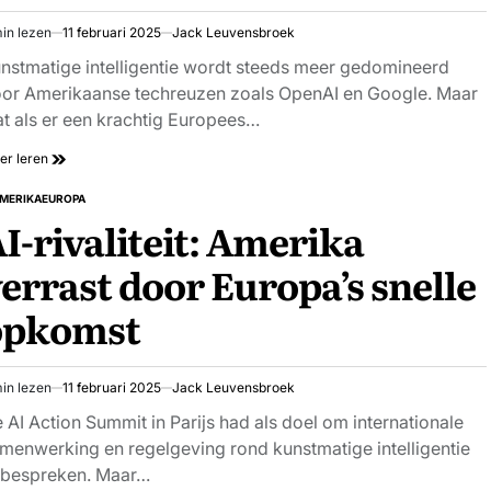
in lezen
11 februari 2025
Jack Leuvensbroek
schatte
stijd
nstmatige intelligentie wordt steeds meer gedomineerd
or Amerikaanse techreuzen zoals OpenAI en Google. Maar
t als er een krachtig Europees…
er leren
MERIKA
EUROPA
PLAATST
I-rivaliteit: Amerika
errast door Europa’s snelle
opkomst
in lezen
11 februari 2025
Jack Leuvensbroek
schatte
stijd
 AI Action Summit in Parijs had als doel om internationale
menwerking en regelgeving rond kunstmatige intelligentie
 bespreken. Maar…