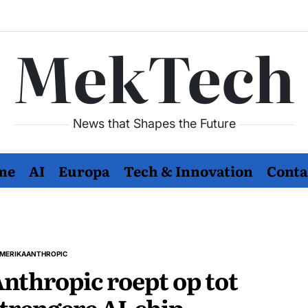
MekTech
News that Shapes the Future
me
AI
Europa
Tech & Innovation
Conta
MERIKA
ANTHROPIC
PLAATST
nthropic roept op tot
trengere AI-chip