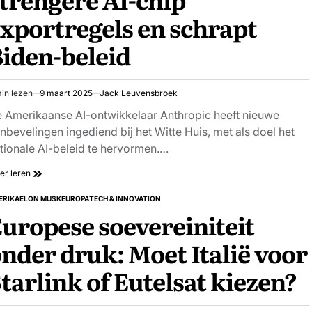
xportregels en schrapt
iden-beleid
in lezen
9 maart 2025
Jack Leuvensbroek
schatte
stijd
 Amerikaanse AI-ontwikkelaar Anthropic heeft nieuwe
nbevelingen ingediend bij het Witte Huis, met als doel het
tionale AI-beleid te hervormen.…
er leren
ERIKA
ELON MUSK
EUROPA
TECH & INNOVATION
PLAATST
uropese soevereiniteit
nder druk: Moet Italië voor
tarlink of Eutelsat kiezen?