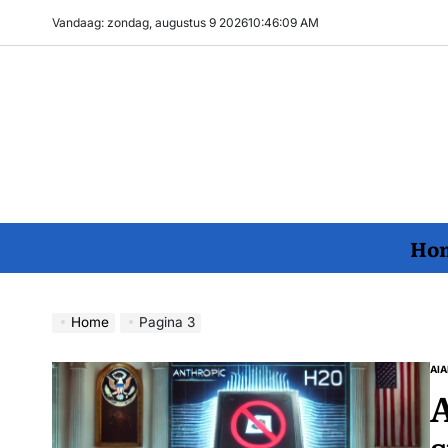
Ga
Vandaag: zondag, augustus 9 2026
10
:
46
:
11
AM
naar
de
inhoud
Ho
Home
Pagina 3
AI
A
GE
A
IN
s