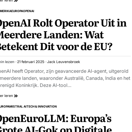
er leren
MERIKA
EUROPA
OPENAI
PLAATST
penAI Rolt Operator Uit in
Meerdere Landen: Wat
etekent Dit voor de EU?
in lezen
21 februari 2025
Jack Leuvensbroek
schatte
stijd
enAI heeft Operator, zijn geavanceerde AI-agent, uitgerold
 meerdere landen, waaronder Australië, Canada, India en het
renigd Koninkrijk. Deze AI-tool…
er leren
UROPA
MISTRAL AI
TECH & INNOVATION
PLAATST
OpenEuroLLM: Europa’s
rote AI-Gok op Digitale