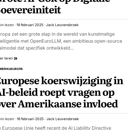
oevereiniteit
in lezen
18 februari 2025
Jack Leuvensbroek
schatte
stijd
ropa zet een grote stap in de wereld van kunstmatige
telligentie met OpenEuroLLM, een ambitieus open-source
almodel dat specifiek ontwikkeld…
er leren
MERIKA
EUROPA
PLAATST
uropese koerswijziging in
I-beleid roept vragen op
ver Amerikaanse invloed
in lezen
16 februari 2025
Jack Leuvensbroek
schatte
stijd
 Europese Unie heeft recent de AI Liability Directive