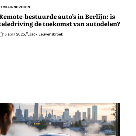
TECH & INNOVATION
GEPLAATST
IN
Remote-bestuurde auto’s in Berlijn: is
teledriving de toekomst van autodelen?
15 april 2025
Jack Leuvensbroek
Geplaatst
door