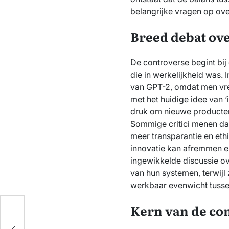
belangrijke vragen op ov
Breed debat ove
De controverse begint bij
die in werkelijkheid was. 
van GPT-2, omdat men vree
met het huidige idee van ‘i
druk om nieuwe producten 
Sommige critici menen da
meer transparantie en ethi
innovatie kan afremmen en
ingewikkelde discussie o
van hun systemen, terwijl 
werkbaar evenwicht tusse
Kern van de co
nd
de