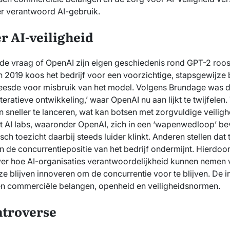
er verantwoord AI-gebruik.
r AI-veiligheid
 de vraag of OpenAI zijn eigen geschiedenis rond GPT-2 roos
In 2019 koos het bedrijf voor een voorzichtige, stapsgewijze 
sde voor misbruik van het model. Volgens Brundage was dit b
teratieve ontwikkeling,’ waar OpenAI nu aan lijkt te twijfelen. 
sneller te lanceren, wat kan botsen met zorgvuldige veilig
t AI labs, waaronder OpenAI, zich in een ‘wapenwedloop’ be
sch toezicht daarbij steeds luider klinkt. Anderen stellen dat
 de concurrentiepositie van het bedrijf ondermijnt. Hierdoor
ver hoe AI-organisaties verantwoordelijkheid kunnen nemen 
ze blijven innoveren om de concurrentie voor te blijven. De i
n commerciële belangen, openheid en veiligheidsnormen.
ntroverse