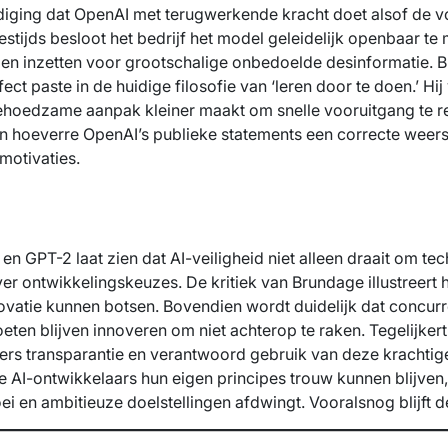
ldiging dat OpenAI met terugwerkende kracht doet alsof de 
tijds besloot het bedrijf het model geleidelijk openbaar te 
den inzetten voor grootschalige onbedoelde desinformatie. Bru
ect paste in de huidige filosofie van ‘leren door te doen.’ Hij
ehoedzame aanpak kleiner maakt om snelle vooruitgang te r
 in hoeverre OpenAI’s publieke statements een correcte weers
motivaties.
en GPT-2 laat zien dat AI-veiligheid niet alleen draait om te
 ontwikkelingskeuzes. De kritiek van Brundage illustreert h
ovatie kunnen botsen. Bovendien wordt duidelijk dat concurr
oeten blijven innoveren om niet achterop te raken. Tegelijker
ers transparantie en verantwoord gebruik van deze krachtig
rre AI-ontwikkelaars hun eigen principes trouw kunnen blijven
oei en ambitieuze doelstellingen afdwingt. Vooralsnog blijft 