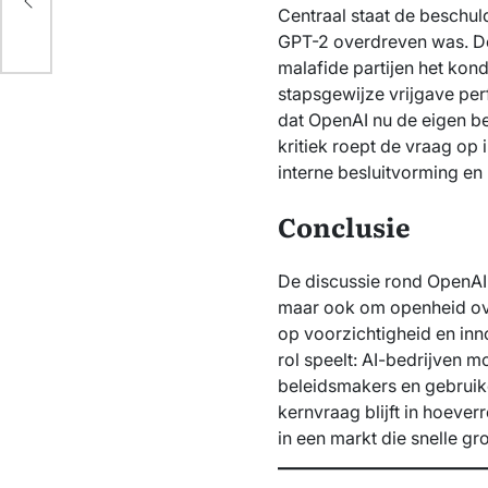
e?
Centraal staat de beschu
GPT-2 overdreven was. Des
malafide partijen het kon
stapsgewijze vrijgave perf
dat OpenAI nu de eigen b
kritiek roept de vraag op
interne besluitvorming en 
Conclusie
De discussie rond OpenAI 
maar ook om openheid over
op voorzichtigheid en inn
rol speelt: AI-bedrijven m
beleidsmakers en gebruik
kernvraag blijft in hoeve
in een markt die snelle gr