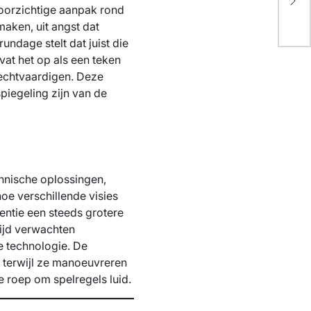
sat
voorzichtige aanpak rond
ra
maken, uit angst dat
ndage stelt dat juist die
 vat het op als een teken
echtvaardigen. Deze
piegeling zijn van de
chnische oplossingen,
oe verschillende visies
entie een steeds grotere
tijd verwachten
e technologie. De
, terwijl ze manoeuvreren
de roep om spelregels luid.