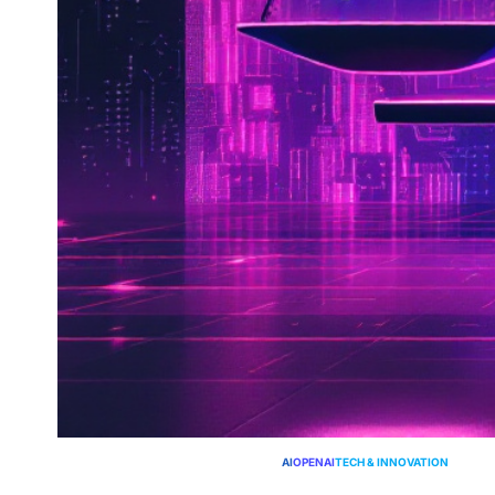
AI
OPENAI
TECH & INNOVATION
GEPLAATST
IN