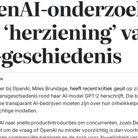
enAI-onderzoe
 ‘herziening’ v
-geschiedenis
ek
er bij OpenAI, Miles Brundage,
heeft recent kritiek geuit
op zi
aansgeschiedenis rond haar AI-model GPT-2 herschrijft. Die be
hoe transparant AI-bedrijven moeten zijn over hun ontwikkel
achtige modellen.
enAI naar snelle productintroducties om concurrenten, zoals
D
t om de vraag of OpenAI nu minder voorzichtig is dan voorh
ssen commerciële belangen en de zorg voor AI-veiligheid vers