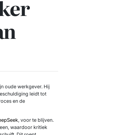
ker
an
jn oude werkgever. Hij
schuldiging leidt tot
proces en de
eepSeek
, voor te blijven.
een, waardoor kritiek
chuift. Dit roept