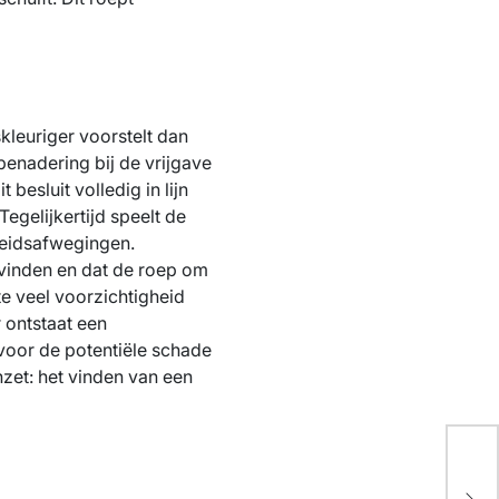
kleuriger voorstelt dan
benadering bij de vrijgave
esluit volledig in lijn
Tegelijkertijd speelt de
heidsafwegingen.
vinden en dat de roep om
 te veel voorzichtigheid
 ontstaat een
voor de potentiële schade
nzet: het vinden van een
Eu
al
Sta