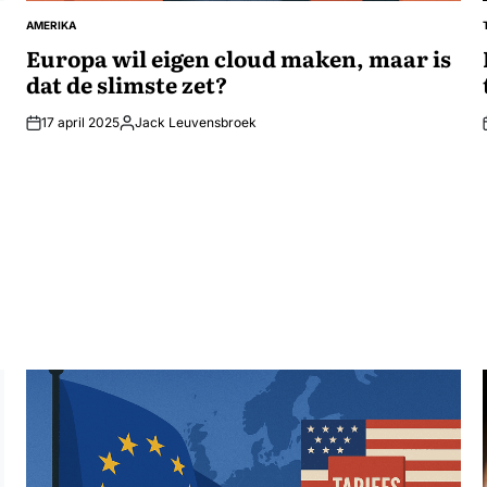
AMERIKA
GEPLAATST
IN
Europa wil eigen cloud maken, maar is
dat de slimste zet?
17 april 2025
Jack Leuvensbroek
Geplaatst
door