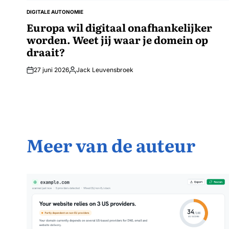
DIGITALE AUTONOMIE
GEPLAATST
IN
Europa wil digitaal onafhankelijker
worden. Weet jij waar je domein op
draait?
27 juni 2026
Jack Leuvensbroek
Geplaatst
door
Meer van de auteur