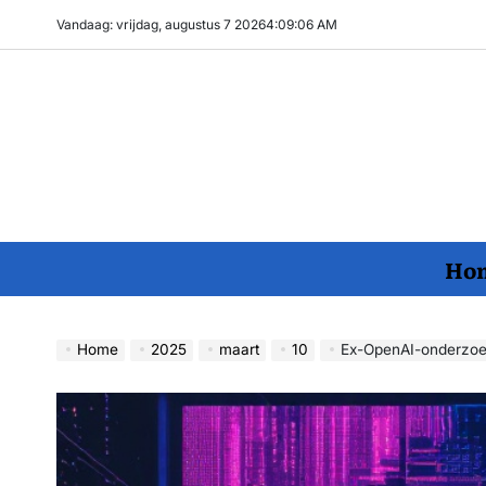
Ga
Vandaag: vrijdag, augustus 7 2026
4
:
09
:
07
AM
naar
de
inhoud
Ho
Home
2025
maart
10
Ex-OpenAI-onderzoek