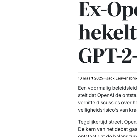
Ex-Op
hekelt
GPT-2
10 maart 2025
Jack Leuvensbro
Een voormalig beleidsleid
stelt dat OpenAI de ontst
verhitte discussies over 
veiligheidsrisico’s van kr
Tegelijkertijd streeft Op
De kern van het debat gaa
ontstaat dat de balans tu