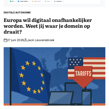
DIGITALE AUTONOMIE
GEPLAATST
IN
Europa wil digitaal onafhankelijker
worden. Weet jij waar je domein op
draait?
27 juni 2026
Jack Leuvensbroek
Geplaatst
door