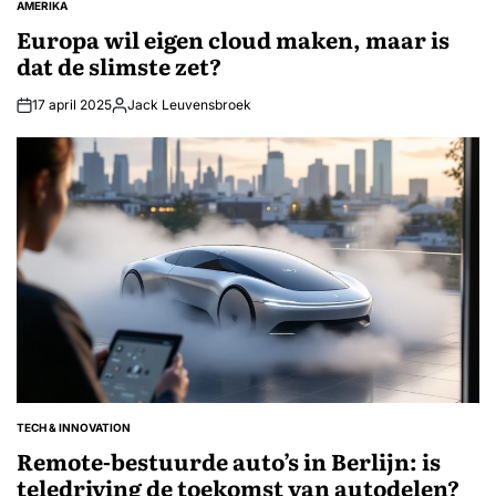
AMERIKA
GEPLAATST
IN
Europa wil eigen cloud maken, maar is
dat de slimste zet?
17 april 2025
Jack Leuvensbroek
Geplaatst
door
TECH & INNOVATION
GEPLAATST
IN
Remote-bestuurde auto’s in Berlijn: is
teledriving de toekomst van autodelen?