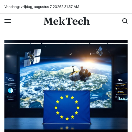
Ga
Vandaag: vrijdag, augustus 7 2026
2
:
31
:
58
AM
naar
MekTech
de
inhoud