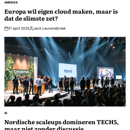
AMERIKA
GEPLAATST
IN
Europa wil eigen cloud maken, maar is
dat de slimste zet?
17 april 2025
Jack Leuvensbroek
Geplaatst
door
AI
GEPLAATST
IN
Nordische scaleups domineren TECH5,
maar niet zonder discussie