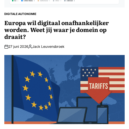
DIGITALE AUTONOMIE
GEPLAATST
IN
Europa wil digitaal onafhankelijker
worden. Weet jij waar je domein op
draait?
27 juni 2026
Jack Leuvensbroek
Geplaatst
door