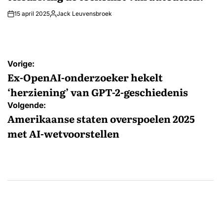
15 april 2025
Jack Leuvensbroek
Geplaatst
door
Bericht
Vorige:
navigatie
Ex-OpenAI-onderzoeker hekelt
‘herziening’ van GPT-2-geschiedenis
Volgende:
Amerikaanse staten overspoelen 2025
met AI-wetvoorstellen