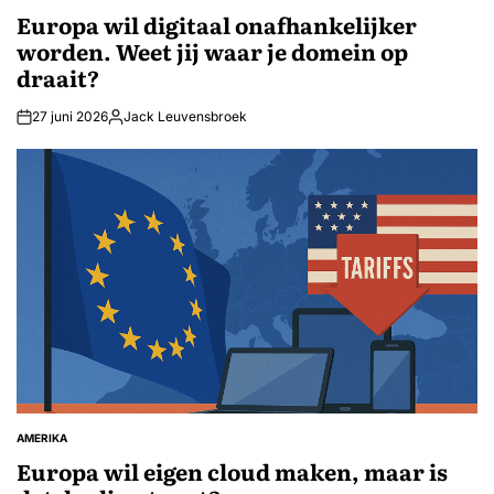
IN
Europa wil digitaal onafhankelijker
worden. Weet jij waar je domein op
draait?
27 juni 2026
Jack Leuvensbroek
Geplaatst
door
AMERIKA
GEPLAATST
IN
Europa wil eigen cloud maken, maar is