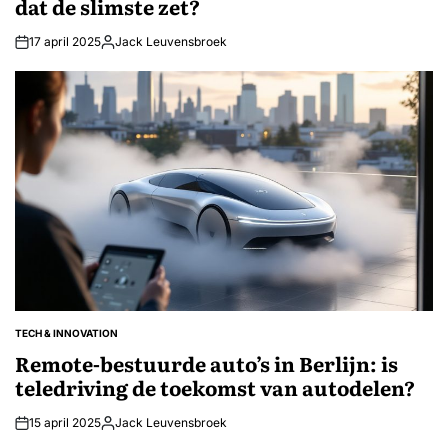
dat de slimste zet?
17 april 2025
Jack Leuvensbroek
Geplaatst
door
TECH & INNOVATION
GEPLAATST
IN
Remote-bestuurde auto’s in Berlijn: is
teledriving de toekomst van autodelen?
15 april 2025
Jack Leuvensbroek
Geplaatst
door