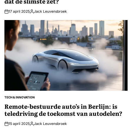
dat de slimste zet?
17 april 2025
Jack Leuvensbroek
Geplaatst
door
TECH & INNOVATION
GEPLAATST
IN
Remote-bestuurde auto’s in Berlijn: is
teledriving de toekomst van autodelen?
15 april 2025
Jack Leuvensbroek
Geplaatst
door