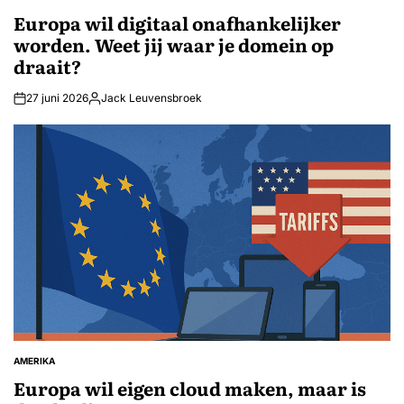
GEPLAATST
IN
Europa wil digitaal onafhankelijker
worden. Weet jij waar je domein op
draait?
27 juni 2026
Jack Leuvensbroek
Geplaatst
door
AMERIKA
GEPLAATST
IN
Europa wil eigen cloud maken, maar is