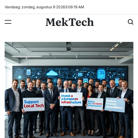
Ga
Vandaag: zondag, augustus 9 2026
3
:
06
:
20
AM
naar
MekTech
de
inhoud