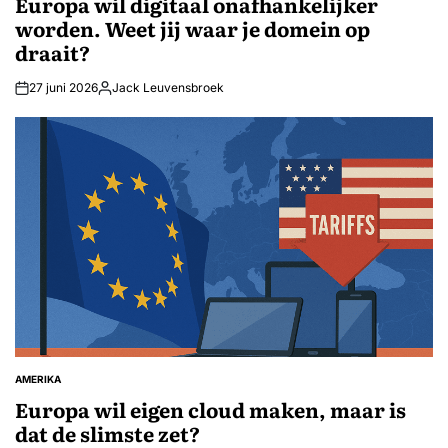
Europa wil digitaal onafhankelijker
worden. Weet jij waar je domein op
draait?
27 juni 2026
Jack Leuvensbroek
Geplaatst
door
AMERIKA
GEPLAATST
IN
Europa wil eigen cloud maken, maar is
dat de slimste zet?