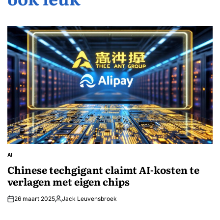
AI
GEPLAATST
IN
Chinese techgigant claimt AI-kosten te
verlagen met eigen chips
26 maart 2025
Jack Leuvensbroek
Geplaatst
door