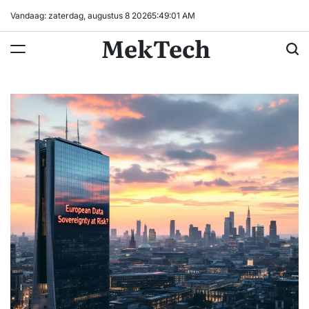
Ga
Vandaag: zaterdag, augustus 8 2026
5
:
49
:
02
AM
naar
MekTech
de
inhoud