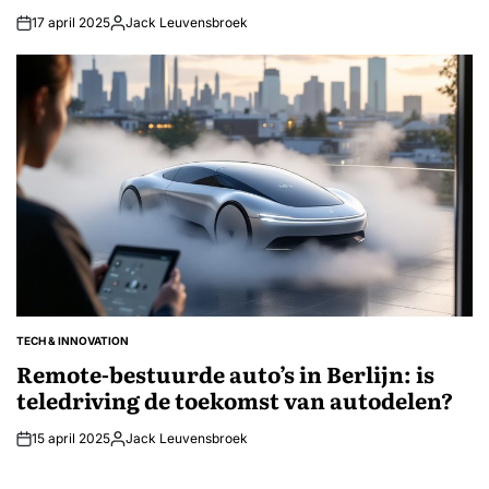
17 april 2025
Jack Leuvensbroek
Geplaatst
door
TECH & INNOVATION
GEPLAATST
IN
Remote-bestuurde auto’s in Berlijn: is
teledriving de toekomst van autodelen?
15 april 2025
Jack Leuvensbroek
Geplaatst
door